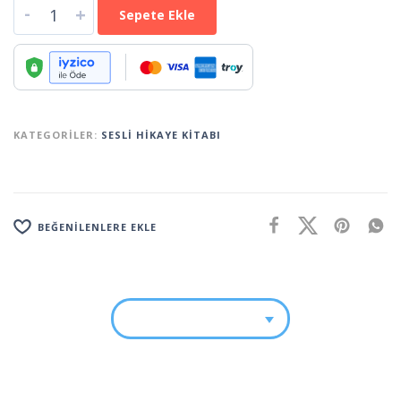
-
+
Sepete Ekle
KATEGORILER:
SESLI HIKAYE KITABI
BEĞENILENLERE EKLE