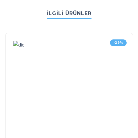
İLGILI ÜRÜNLER
-29%